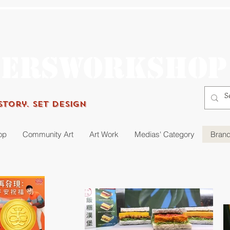
gersworkshop
Story. Set Design
op
Community Art
Art Work
Medias' Category
Brand