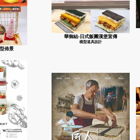
華御結-日式飯團漢堡宣傳
模型道具設計
型佈景