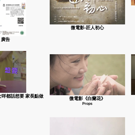
微電影-匠人初心
 廣告
咩都話想要 家長點做
微電影《白蘭花》
Props