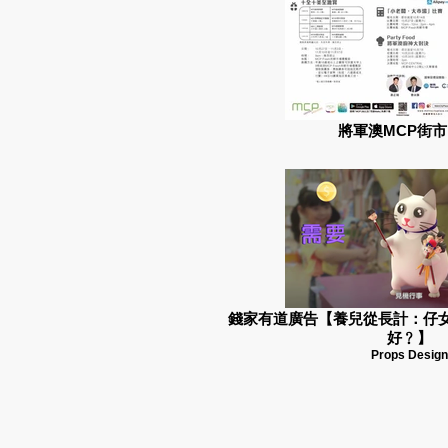
將軍澳MCP街市
錢家有道廣告【養兒從長計：仔女
好﹖】
Props Design