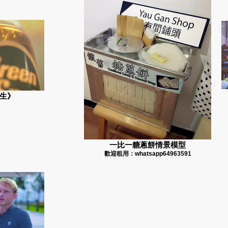
生》
一比一糖蔥餅情景模型
歡迎租用：whatsapp64963591