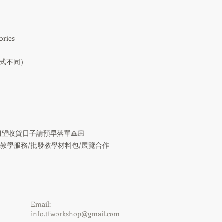
ries
款式不同）
望收貨日子請預早落單🙏🏻
/網上教學服務/批發教學材料包/展覽合作
Email:
info.tfworkshop
@gmail.com