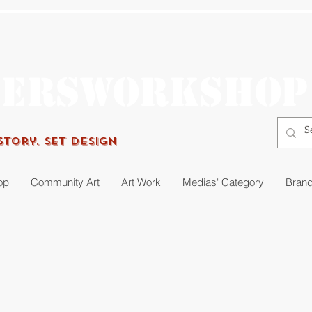
gersworkshop
Story. Set Design
op
Community Art
Art Work
Medias' Category
Brand