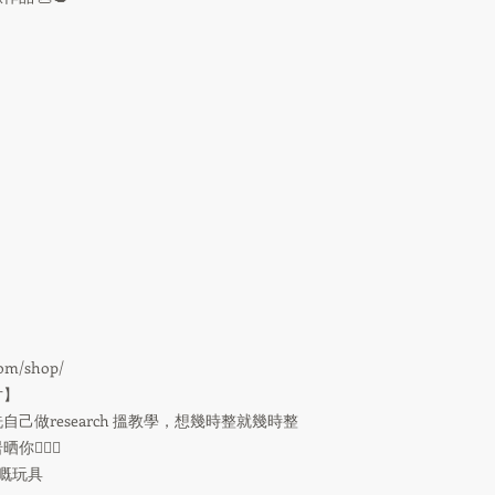
：
com/shop/
片】
做research 搵教學，想幾時整就幾時整
🏻‍♀️
嘅玩具