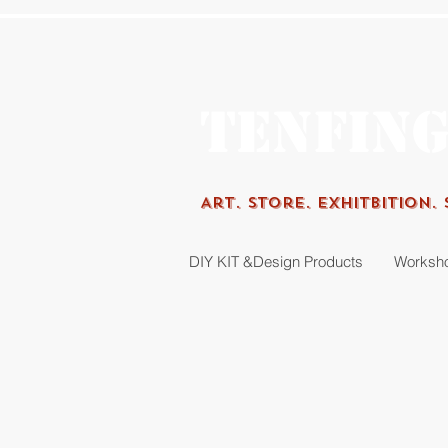
Tenfin
Art.
Store. Exhitbition.
DIY KIT &Design Products
Worksh