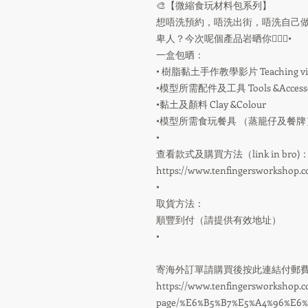
🎨【微縮食玩材料包系列】
想唔洗預約，唔洗出街，唔洗自己做re
卑人？今次呢個產品岩晒你💁🏻‍♀️•
一盒包晒：
• 樹脂黏土手作教學影片 Teaching vi
•模型所需配件及工具 Tools &Accesso
•黏土及顏料 Clay &Colour
•模型所需食玩餐具 （蒸籠仔及餐牌）Mini
•
查看款式及購買方法（link in bro)
https://www.tenfingersworkshop.
•
取貨方法：
順豐到付（請提供有效地址）
•
寄海外訂單請購買後按此連結付郵
https://www.tenfingersworkshop.
page/%E6%B5%B7%E5%A4%96%E6