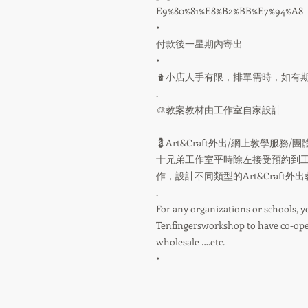
E9%80%81%E8%B2%BB%E7%94%A8
•
付款後一星期內寄出
•
🧋小店人手有限，排單需時，如有期
.
🎨教案教材由工作室自家設計
💈Art&Craft外出/網上教學服務
十兄弟工作室平時除左接受預約到工
作，設計不同類型的Art&Craft
.
For any organizations or schools, y
Tenfingersworkshop to have co-oper
wholesale ….etc. ----------
•