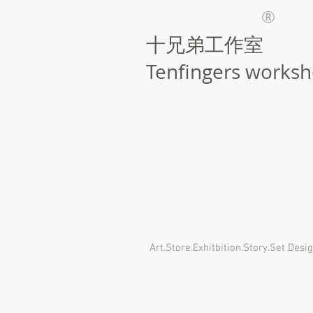
®
​十兄弟工作室
Tenfingers works
Art.Store.Exhitbition.Story.Set Desi