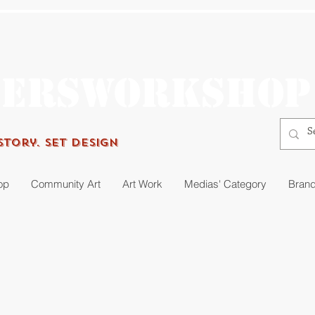
gersworkshop
Story. Set Design
op
Community Art
Art Work
Medias' Category
Brand