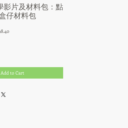
教學影片及材料包：點
盒仔材料包
r
Sale
8.40
Price
Add to Cart