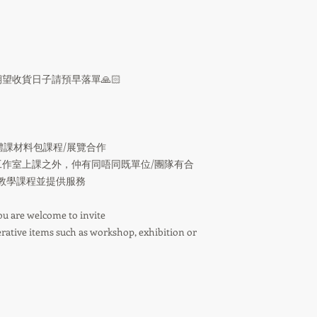
望收貨日子請預早落單🙏🏻
/團體課材料包課程/展覽合作
作室上課之外，仲有同唔同既單位/團隊有合
外出教學課程並提供服務
ou are welcome to invite
ative items such as workshop, exhibition or