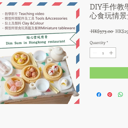
DIY手作
心食玩情景
Regula
 HK$373.00 
HK$29
Price
Quantity
*