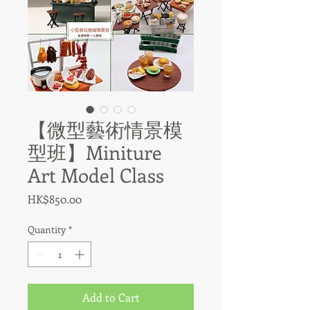
【微型藝術情景模
型班】Miniture
Art Model Class
Price
HK$850.00
Quantity
*
Add to Cart