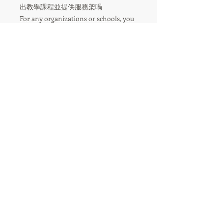
出教學課程並提供服務架喎
For any organizations or schools, you
are welcome to invite
Tenfingersworkshop to have co-
operative items such as workshop,
exhibition or wholesale ….etc. ----------
•
樹脂黏土 Clay/立體相卡fotomo/水彩
畫painting 3D Pen/ 微縮情景模型
Miniature Art
®
​十兄弟工作室
Tenfingers workshop