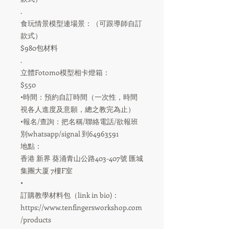
.
食玩情景模型連場景：（可跟導師自訂
款式）
$980包材料
.⠀⠀⠀
立體Fotomo模型相卡燈箱：
$550
•時間：預約自訂時間（一次性，時間
視各人進度及意願，總之教完為止）⠀
•報名/查詢：把名稱/聯絡電話/欲報班
別whatsapp/signal 到64963591
地點：
香港 新界 葵涌青山公路403-407號 匯城
集團大厦 7樓F室
•
訂購教學材料包（link in bio)：
https://www.tenfingersworkshop.com
/products