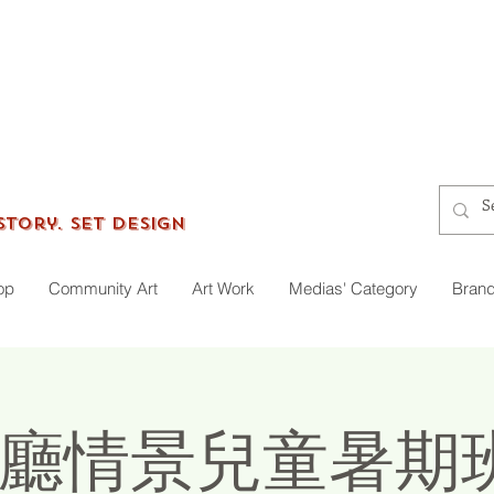
gersworkshop
Story. Set Design
op
Community Art
Art Work
Medias' Category
Brand
廳情景兒童暑期班 