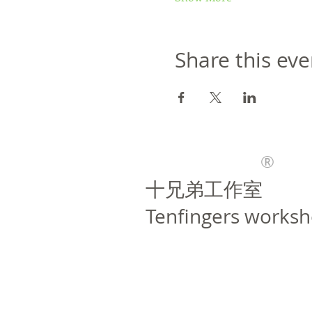
Share this eve
®
​十兄弟工作室
Tenfingers works