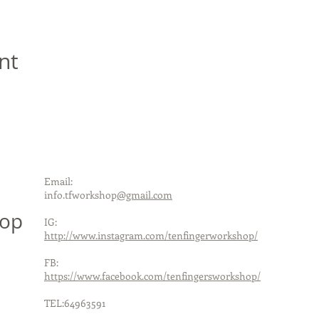
nt
Email:
info.tfworkshop
@gmail.com
hop
IG:
http://www.instagram.com/tenfingerworkshop/
FB:
https://www.facebook.com/tenfingersworkshop/
TEL:64963591