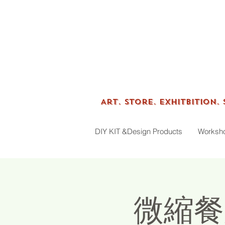
Tenfin
Art.
Store. Exhitbition.
DIY KIT &Design Products
Worksh
微縮餐