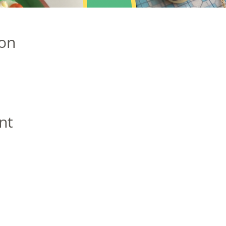
ion
nt