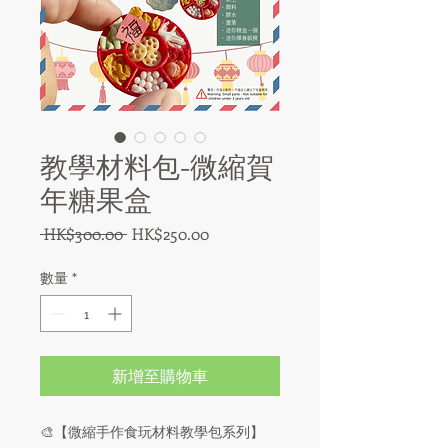
教學材料包-微縮賀
年糖果盒
一
促
 HK$300.00 
HK$250.00
般
銷
數量
*
價
價
格
格
新增至購物車
🎨【微縮手作食玩材料教學包系列】