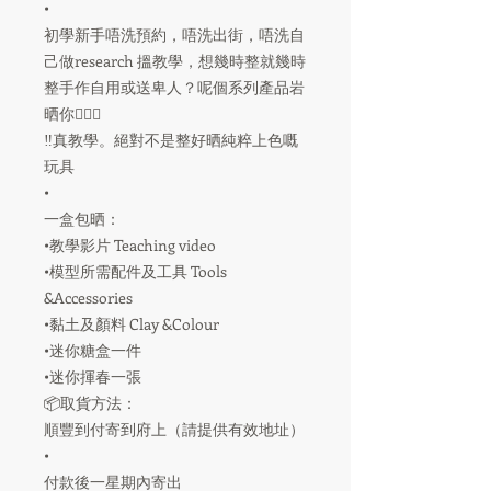
•
初學新手唔洗預約，唔洗出街，唔洗自
己做research 搵教學，想幾時整就幾時
整手作自用或送卑人？呢個系列產品岩
晒你💁🏻‍♀️
‼️真教學。絕對不是整好晒純粹上色嘅
玩具
•
一盒包晒：
•教學影片 Teaching video
•模型所需配件及工具 Tools
&Accessories
•黏土及顏料 Clay &Colour
•迷你糖盒一件
•迷你揮春一張
📦取貨方法：
順豐到付寄到府上（請提供有效地址）
•
付款後一星期內寄出