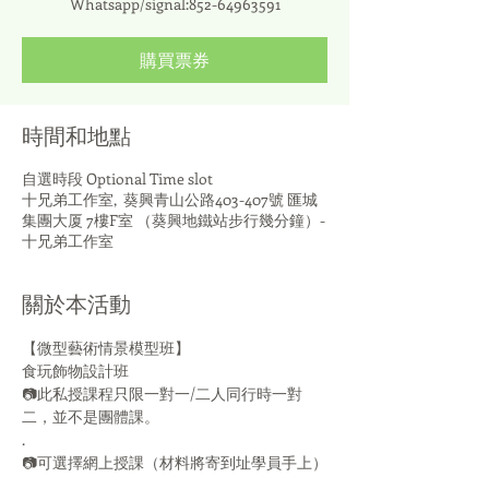
Whatsapp/signal:852-64963591
購買票券
時間和地點
自選時段 Optional Time slot
十兄弟工作室, ​ 葵興青山公路403-407號 匯城
集團大厦 7樓F室 （葵興地鐵站步行幾分鐘）-
十兄弟工作室
關於本活動
【微型藝術情景模型班】
食玩飾物設計班
📷此私授課程只限一對一/二人同行時一對
二，並不是團體課。
.⠀⠀⠀⠀⠀⠀⠀⠀⠀
📷可選擇網上授課（材料將寄到址學員手上）
.