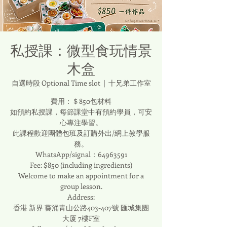
私授課：微型食玩情景
木盒
自選時段 Optional Time slot
  |  
十兄弟工作室
費用：＄850包材料
如預約私授課，每節課堂中有預約學員，可安
心專注學習。
此課程歡迎團體包班及訂購外出/網上教學服
務。
WhatsApp/signal：64963591
Fee: $850 (including ingredients)
Welcome to make an appointment for a
group lesson.
Address:
香港 新界 葵涌青山公路403-407號 匯城集團
大厦 7樓F室