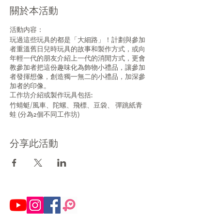
關於本活動
活動内容：
玩過這些玩具的都是「大細路」！計劃與參加
者重溫舊日兒時玩具的故事和製作方式，或向
年輕一代的朋友介紹上一代的消閒方式，更會
教參加者把這份趣味化為飾物小禮品，讓參加
者發揮想像，創造獨一無二的小禮品，加深參
加者的印像。
工作坊介紹或製作玩具包括:
竹蜻蜓/風車、陀螺、飛標、豆袋、 彈跳紙青
蛙 (分為2個不同工作坊)
工作坊人數：每次12-15人
Click 下邊條link 👇便可一次過睇晒十兄弟工
分享此活動
作室所有工作坊嘅詳情：
https://www.tenfingersworkshop.com/copy-
of-workshop
歡迎whatsapp 64963591查詢😚
歡迎學校/團體/機構預約團體服務/相討合作