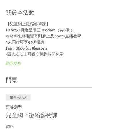
關於本活動
【兒童網上微縮藝術課】
Date:3-4月逢星期三 11:00am（共8堂 ）
🎨材料包將順豐寄到府上及Zoom直播教學
2人同行可享95折優惠
Fee：$800 for 8lessons
•四人或以上可獨立預約時間包堂
顯示更多
門票
銷售已完結
票券類型
兒童網上微縮藝術課
價格