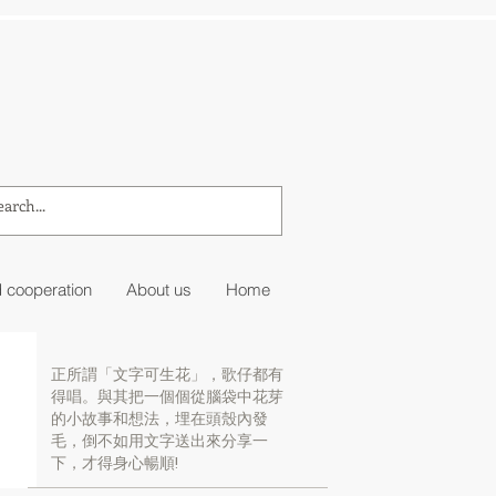
 cooperation
About us
Home
正所謂「文字可生花」，歌仔都有
得唱。與其把一個個從腦袋中花芽
的小故事和想法，埋在頭殼內發
毛，倒不如用文字送出來分享一
下，才得身心暢順!