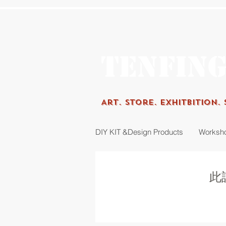
Tenfin
Art.
Store. Exhitbition.
DIY KIT &Design Products
Worksh
此