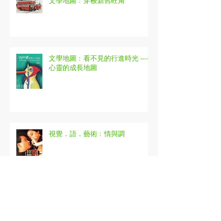
文學地圖﹕穿梭新舊旺角
文學地圖﹕看不見的行進時光 ——
心靈的成長地圖
視覺．語．藝術﹕情與調
「談」戀愛