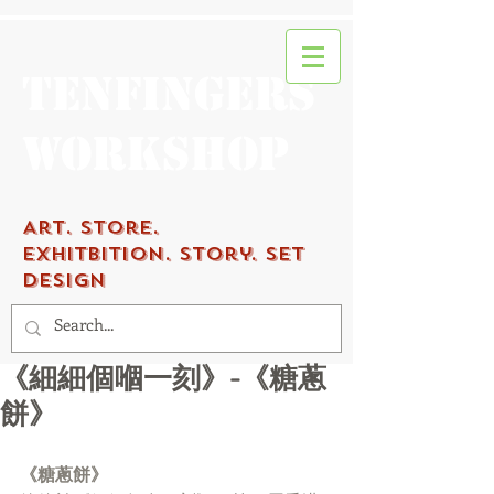
Tenfingers
workshop
Art.
Store.
Exhitbition.
Story. Set
Design
《細細個嗰一刻》-《糖蔥
餅》
《糖蔥餅》