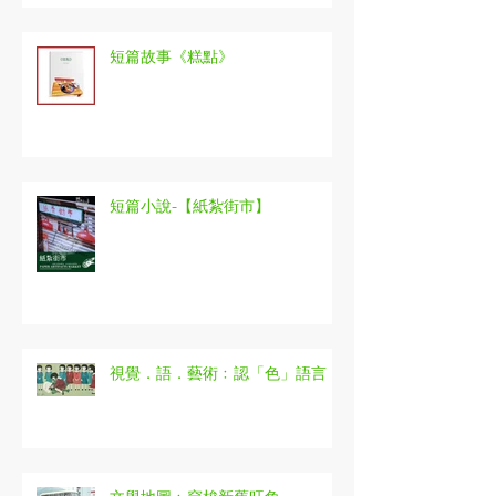
短篇故事《糕點》
短篇小說-【紙紮街市】
視覺．語．藝術﹕認「色」語言