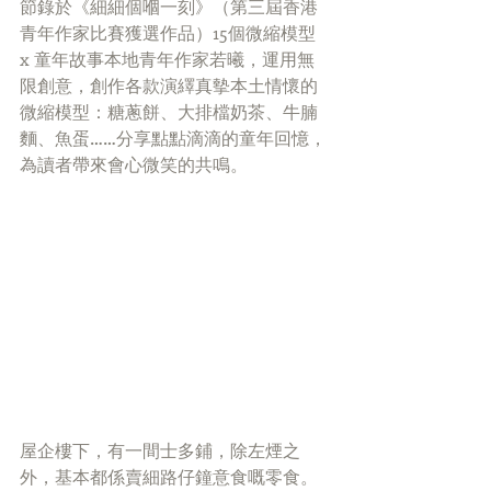
節錄於《細細個嗰一刻》（第三屆香港
青年作家比賽獲選作品）15個微縮模型 
x 童年故事本地青年作家若曦，運用無
限創意，創作各款演繹真摰本土情懷的
微縮模型：糖蔥餅、大排檔奶茶、牛腩
麵、魚蛋……分享點點滴滴的童年回憶，
為讀者帶來會心微笑的共鳴。
屋企樓下，有一間士多鋪，除左煙之
外，基本都係賣細路仔鐘意食嘅零食。