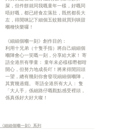
屎，但件餅就同我嘅童年一樣，好嘅同
唔好嘅，都已經食左落肚，既然都長大
左，得閒咪記下細個五蚊雞就買到啖甜
嗰種快樂囉！ 
《細細個嗰一刻》創作目的：
利用十兄弟（十隻手指）將自己細細個
嗰陣會心一笑嘅一刻，分享給大家！ 寄
語全港所有學童： 童年未必樣樣嘢都咁
開心，但努力地成長吖！將來得閒回頭
一望，總有幾刻你會發現細細個嗰陣，
其實幾過癮。 寄語全港所有大人： 隻
「大人手」係細路仔嘅觀點感受裡頭，
係真係好大好大㗎！ 
《細細個嗰一刻》系列