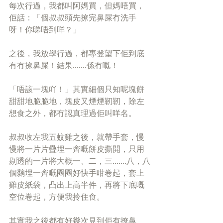
每次行過，我都叫阿媽買，但媽唔買，
佢話：「個叔叔頭先撩完鼻屎冇洗手
呀！你睇唔到咩？」
之後，我放學行過，都專登望下佢到底
有冇撩鼻屎！結果.......係冇嘅！
「唔該一塊吖！」其實細個只知呢塊餅
甜甜地脆脆地，塊皮又煙煙靭靭，除左
想食之外，都冇認真理過佢叫咩名。
叔叔收左我五蚊雞之後，就帶手套，慢
慢將一片片疊埋一齊嘅餅皮撕開，只用
剔透的一片將大概一、二，三.......八，八
個黐埋一齊嘅圈圈好快手咁卷起，套上
雞皮紙袋，凸出上高半件，再將下底嘅
空位卷起，方便我拎住食。
其實我之後都有好幾次見到佢有撩鼻