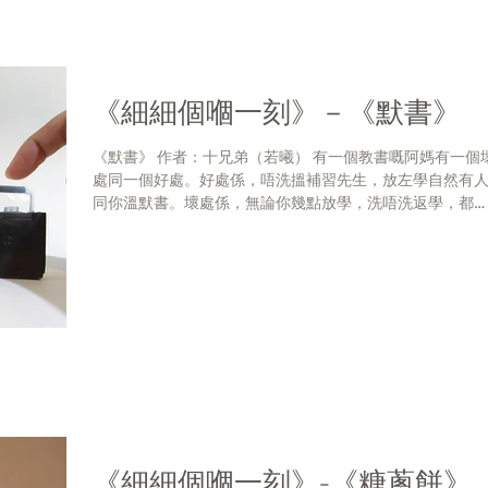
《細細個嗰一刻》－《默書》
《默書》 作者：十兄弟（若曦） 有一個教書嘅阿媽有一個壞
處同一個好處。好處係，唔洗搵補習先生，放左學自然有
同你溫默書。壞處係，無論你幾點放學，洗唔洗返學，都
人要你溫默書！ 嗱！你地一定想話「阿媽同你溫默書，讀都
讀到口乾，好辛苦！」你地錯啦！佢好醒！佢會將一篇課
讀一...
《細細個嗰一刻》-《糖蔥餅》