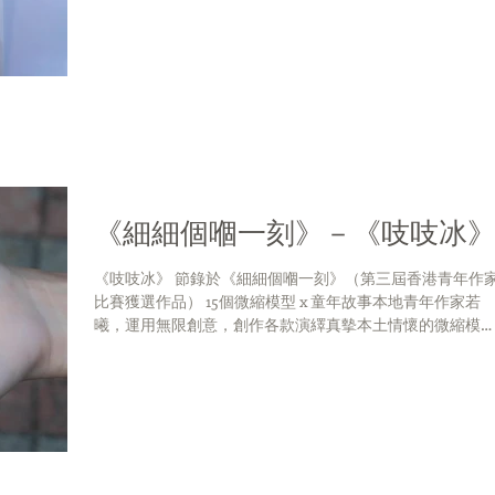
係680，路程話長唔長，話短唔短，一上車坐係司機位旁邊
排座座位度，除左沿途風景，就係望住司機個側面。我最
得...
《細細個嗰一刻》－《吱吱冰
《吱吱冰》 節錄於《細細個嗰一刻》（第三屆香港青年作
比賽獲選作品） 15個微縮模型 x 童年故事本地青年作家若
曦，運用無限創意，創作各款演繹真摰本土情懷的微縮模
型：糖蔥餅、大排檔奶茶、牛腩麵、魚蛋……分享點點滴滴
童年回憶，為讀者帶來會心微笑的共鳴。 「黎若曦！」 ...