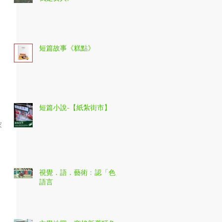
記
短篇故事《糕點》
》
短篇小說-【紙紮街市】
家
的
視覺．語．藝術﹕認「色」
語言