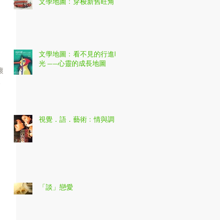
文學地圖﹕穿梭新舊旺角
文學地圖﹕看不見的行進時
光 ——心靈的成長地圖
人
有
文
視覺．語．藝術﹕情與調
「談」戀愛