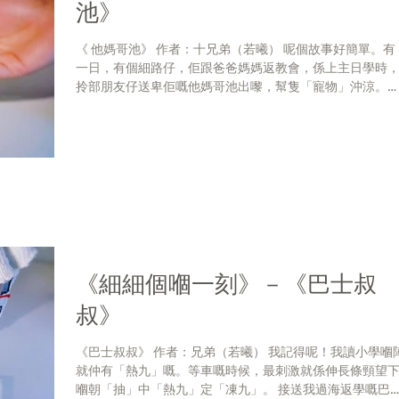
池》
《 他媽哥池》 作者：十兄弟（若曦） 呢個故事好簡單。有
一日，有個細路仔，佢跟爸爸媽媽返教會，係上主日學時
拎部朋友仔送卑佢嘅他媽哥池出嚟，幫隻「寵物」沖涼。
果，佢俾牧師沒收左隻佢辛辛苦苦養到「三歲」嘅他媽哥
池！ 嗰課主日學教咩經章，佢唔知，佢真係冇聽，但就想
話......
《細細個嗰一刻》－《巴士叔
叔》
《巴士叔叔》 作者：兄弟（若曦） 我記得呢！我讀小學嗰陣
就仲有「熱九」嘅。等車嘅時候，最刺激就係伸長條頸望
嗰朝「抽」中「熱九」定「凍九」。 接送我過海返學嘅巴士