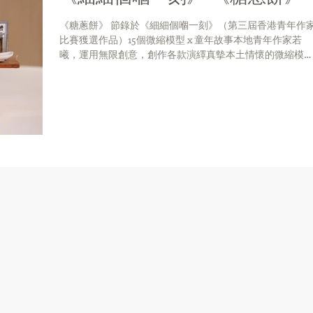
《糖蔥餅》 節錄於《細細個嗰一刻》（第三屆香港青年作
比賽獲選作品）15個微縮模型 x 童年故事本地青年作家若
曦，運用無限創意，創作各款演繹真摰本土情懷的微縮模
型：糖蔥餅、大排檔奶茶、牛腩麵、魚蛋……分享點點滴滴
童年回憶，為讀者帶來會心微笑的共鳴。...