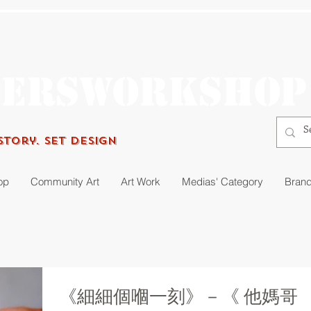
gersworkshop
Story. Set Design
op
Community Art
Art Work
Medias' Category
Brand
《細細個嗰一刻》－《 他媽哥